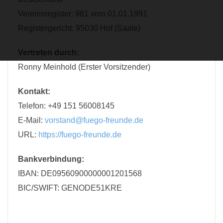
Vereinsregister: 981 vom 01.01.1991
Registergericht: 95030 Hof (Saale)
Vertreten durch:
Ronny Meinhold (Erster Vorsitzender)
Kontakt:
Telefon: +49 151 56008145
E-Mail:
vorstand@fuego-freunde.de
URL:
https://fuego-freunde.de
Bankverbindung:
IBAN: DE09560900000001201568
BIC/SWIFT: GENODE51KRE