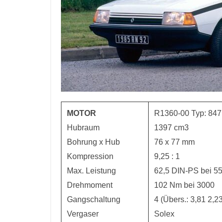
MOTOR
R1360-00 Typ: 847
Hubraum
1397 cm3
Bohrung x Hub
76 x 77 mm
Kompression
9,25 : 1
Max. Leistung
62,5 DIN-PS bei 5
Drehmoment
102 Nm bei 3000
Gangschaltung
4 (Übers.: 3,81 2,2
Vergaser
Solex