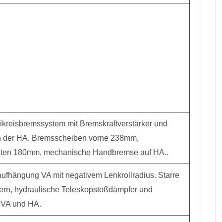
kreisbremssystem mit Bremskraftverstärker und
an der HA. Bremsscheiben vorne 238mm,
nten 180mm, mechanische Handbremse auf HA..
fhängung VA mit negativem Lenkrollradius. Starre
ern, hydraulische Teleskopstoßdämpfer und
n VA und HA.