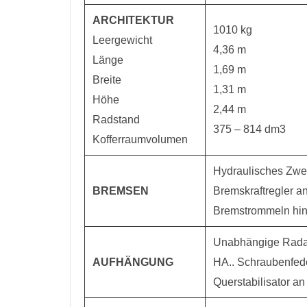
ARCHITEKTUR
1010 kg
Leergewicht
4,36 m
Länge
1,69 m
Breite
1,31 m
Höhe
2,44 m
Radstand
375 – 814 dm3
Kofferraumvolumen
Hydraulisches Zwei
BREMSEN
Bremskraftregler 
Bremstrommeln hi
Unabhängige Radau
AUFHÄNGUNG
HA.. Schraubenfed
Querstabilisator a