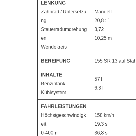
LENKUNG
Zahnrad / Untersetzu
Manuell
ng
20,8 : 1
Steuerradumdrehung
3,72
en
10,25 m
Wendekreis
BEREIFUNG
155 SR 13 auf Stah
INHALTE
57 l
Benzintank
6,3 l
Kühlsystem
FAHRLEISTUNGEN
Höchstgeschwindigk
158 km/h
eit
19,3 s
0-400m
36,8 s