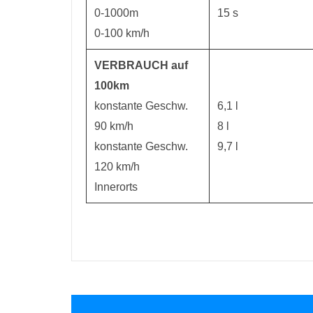
0-1000m
15 s
0-100 km/h
VERBRAUCH auf
100km
konstante Geschw.
6,1 l
90 km/h
8 l
konstante Geschw.
9,7 l
120 km/h
Innerorts